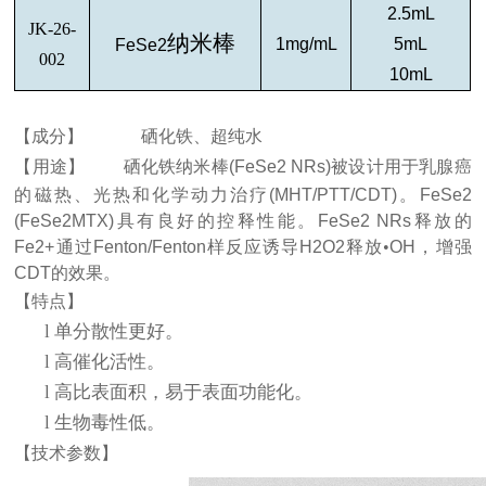
2.5mL
JK-26-
纳米棒
1mg/mL
5mL
FeSe2
002
10mL
【成分】
硒化铁、超纯水
【用途】
硒化铁纳米棒
(FeSe2 NRs)
被设计用于乳腺癌
的磁热、光热和化学动力治疗
(MHT/PTT/CDT)
。
FeSe2
(FeSe2MTX)
具有良好的控释性能。
FeSe2 NRs
释放的
Fe2+
通过
Fenton/Fenton
样反应诱导
H2O2
释放•
OH
，增强
CDT
的效果。
【特点】
l
单分散性更好。
l
高催化活性。
l
高比表面积，易于表面功能化。
l
生物毒性低。
【技术参数】