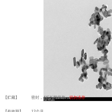
【贮藏】
密封，
4
℃
长期保存，
切勿冻存
【有效期】
12
个月